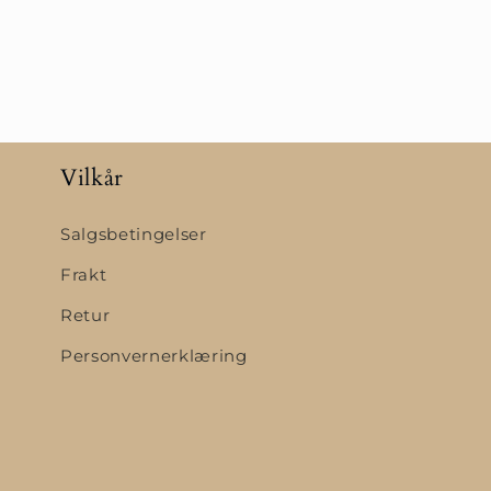
Vilkår
Salgsbetingelser
Frakt
Retur
Personvernerklæring