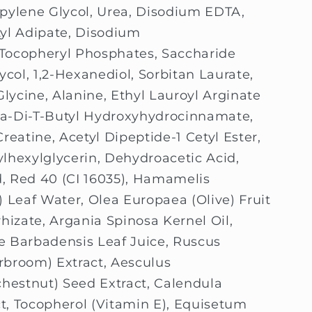
opylene Glycol, Urea, Disodium EDTA,
tyl Adipate, Disodium
Tocopheryl Phosphates, Saccharide
ycol, 1,2-Hexanediol, Sorbitan Laurate,
ycine, Alanine, Ethyl Lauroyl Arginate
tra-Di-T-Butyl Hydroxyhydrocinnamate,
reatine, Acetyl Dipeptide-1 Cetyl Ester,
lhexylglycerin, Dehydroacetic Acid,
id, Red 40 (CI 16035), Hamamelis
) Leaf Water, Olea Europaea (Olive) Fruit
hizate, Argania Spinosa Kernel Oil,
oe Barbadensis Leaf Juice, Ruscus
rbroom) Extract, Aesculus
estnut) Seed Extract, Calendula
ct, Tocopherol (Vitamin E), Equisetum