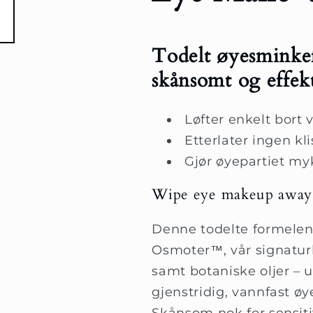
Todelt øyesminkef
skånsomt og effek
Løfter enkelt bort
Etterlater ingen kl
Gjør øyepartiet my
Wipe eye makeup away
Denne todelte formelen
Osmoter™, vår signatur
samt botaniske oljer – ut
gjenstridig, vannfast ø
Skånsom nok for sensiti