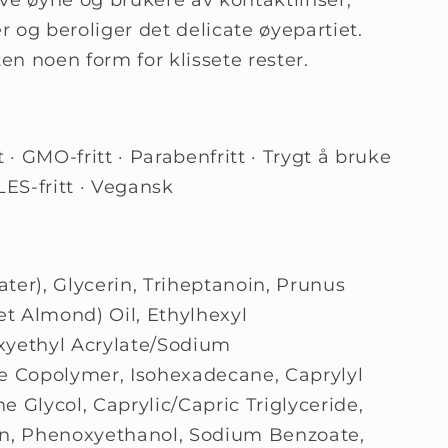
 og beroliger det delicate øyepartiet.
ten noen form for klissete rester.
 · GMO-fritt · Parabenfritt · Trygt å bruke
LES-fritt · Vegansk
ter), Glycerin, Triheptanoin, Prunus
t Almond) Oil, Ethylhexyl
xyethyl Acrylate/Sodium
te Copolymer, Isohexadecane, Caprylyl
 Glycol, Caprylic/Capric Triglyceride,
in, Phenoxyethanol, Sodium Benzoate,