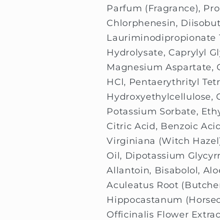
Parfum (Fragrance), Pr
Chlorphenesin, Diisobu
Lauriminodipropionate 
Hydrolysate, Caprylyl Gl
Magnesium Aspartate, Gl
HCl, Pentaerythrityl Te
Hydroxyethylcellulose, C
Potassium Sorbate, Ethy
Citric Acid, Benzoic Ac
Virginiana (Witch Hazel
Oil, Dipotassium Glycyrr
Allantoin, Bisabolol, Al
Aculeatus Root (Butche
Hippocastanum (Horsech
Officinalis Flower Extra