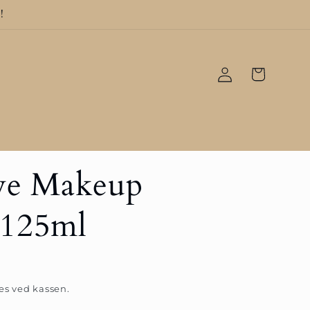
!
Logg
Handlekurv
inn
e Makeup
 125ml
s ved kassen.