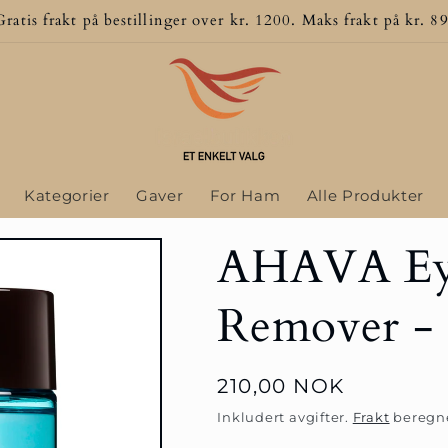
Gratis frakt på bestillinger over kr. 1200. Maks frakt på kr. 89
Kategorier
Gaver
For Ham
Alle Produkter
AHAVA Ey
Remover -
Vanlig
210,00 NOK
pris
Inkludert avgifter.
Frakt
beregne