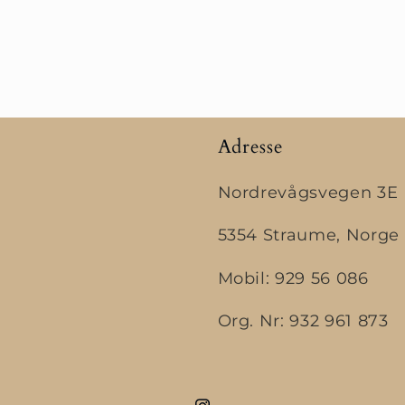
Adresse
Nordrevågsvegen 3E
5354 Straume, Norge
Mobil: 929 56 086
Org. Nr: 932 961 873