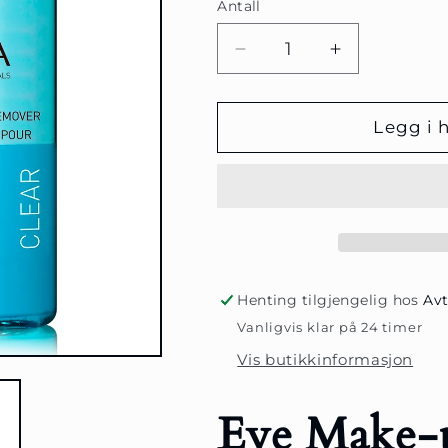
Antall
Antall
Senk
Øk
antallet
antallet
for
for
AHAVA
AHAVA
Legg i 
Eye
Eye
Makeup
Makeup
Remover
Remover
-
-
125ml
125ml
Henting tilgjengelig hos
Avt
Vanligvis klar på 24 timer
Vis butikkinformasjon
Eye Make-