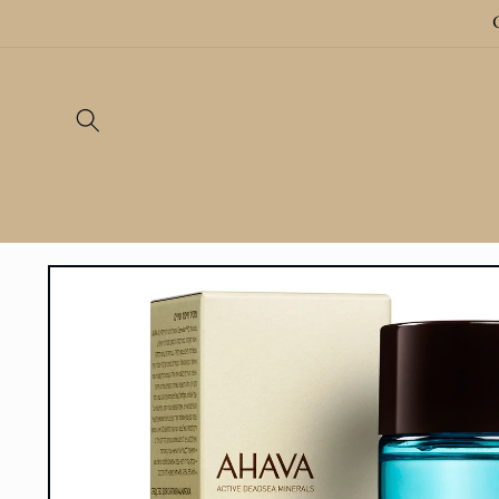
Gå videre
til
innholdet
Hopp til
produktinformasjon