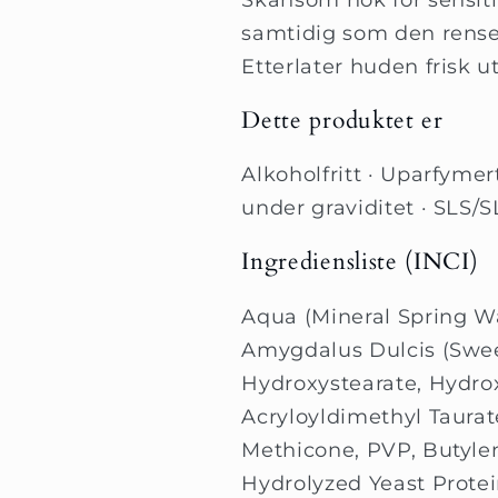
samtidig som den renser
Etterlater huden frisk u
Dette produktet er
Alkoholfritt · Uparfymert
under graviditet · SLS/S
Ingrediensliste (INCI)
Aqua (Mineral Spring Wa
Amygdalus Dulcis (Swee
Hydroxystearate, Hydro
Acryloyldimethyl Taura
Methicone, PVP, Butylene
Hydrolyzed Yeast Prote