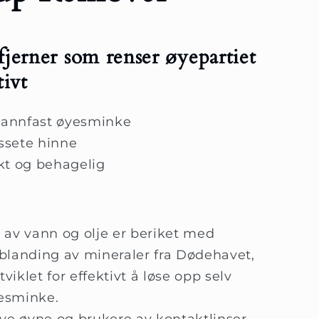
jerner som renser øyepartiet
tivt
 vannfast øyesminke
issete hinne
kt og behagelig
 av vann og olje er beriket med
blanding av mineraler fra Dødehavet,
viklet for effektivt å løse opp selv
yesminke.
ve øyne og brukere av kontaktlinser,