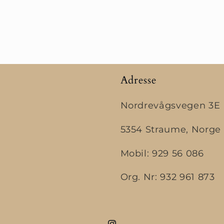
Adresse
Nordrevågsvegen 3E
5354 Straume, Norge
Mobil: 929 56 086
Org. Nr: 932 961 873