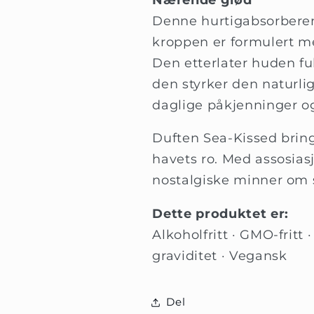
Denne hurtigabsorberend
kroppen er formulert me
Den etterlater huden f
den styrker den naturlig
daglige påkjenninger og
Duften Sea-Kissed bring
havets ro. Med assosiasj
nostalgiske minner om 
Dette produktet er:
Alkoholfritt · GMO-fritt 
graviditet · Vegansk
Del