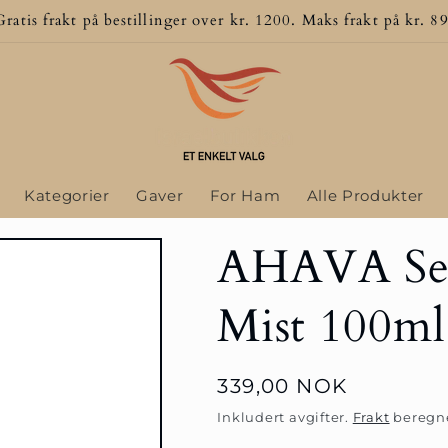
Gratis frakt på bestillinger over kr. 1200. Maks frakt på kr. 89
Kategorier
Gaver
For Ham
Alle Produkter
AHAVA Sea
Mist 100ml
Vanlig
339,00 NOK
pris
Inkludert avgifter.
Frakt
beregne