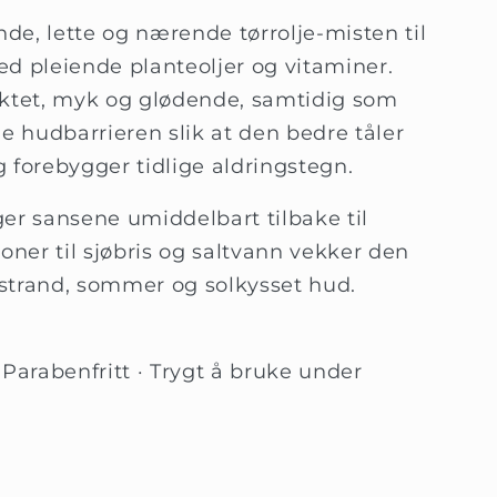
e, lette og nærende tørr­olje-misten til
d pleiende planteoljer og vitaminer.
uktet, myk og glødende, samtidig som
e hudbarrieren slik at den bedre tåler
 forebygger tidlige aldringstegn.
er sansene umiddelbart tilbake til
oner til sjøbris og saltvann vekker den
strand, sommer og solkysset hud.
· Parabenfritt · Trygt å bruke under