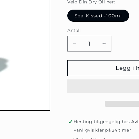
Velg Din Dry Oil her:
Sea Kissed -100ml
Antall
Antall
Senk
Øk
antallet
antallet
for
for
AHAVA
AHAVA
Legg i 
Sea
Sea
Kissed
Kissed
Dry
Dry
Oil
Oil
Mist
Mist
100ml
100ml
Henting tilgjengelig hos
Avt
Vanligvis klar på 24 timer