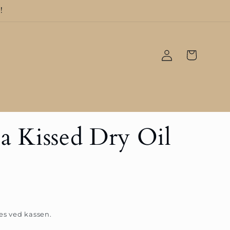
!
Logg
Handlekurv
inn
 Kissed Dry Oil
s ved kassen.