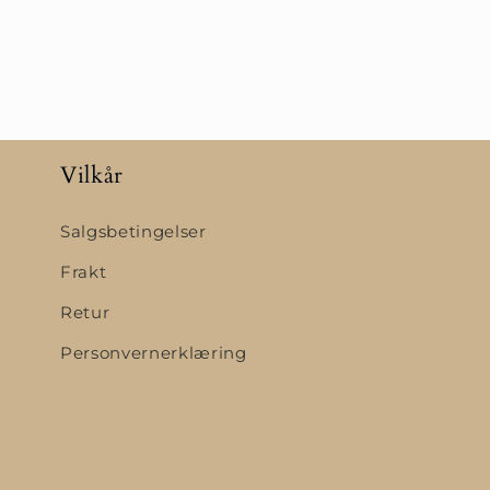
Vilkår
Salgsbetingelser
Frakt
Retur
Personvernerklæring