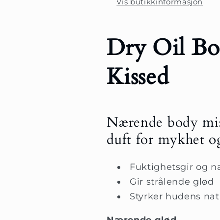
Vis butikkinformasjon
Dry Oil Bo
Kissed
Nærende body mist
duft for mykhet o
Fuktighetsgir og n
Gir strålende glød
Styrker hudens nat
Nærende glød